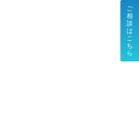
ご
相
談
は
こ
ち
ら